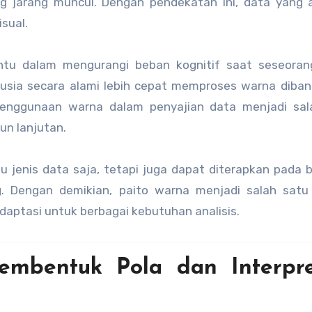
g jarang muncul. Dengan pendekatan ini, data yang 
isual.
ntu dalam mengurangi beban kognitif saat seseoran
sia secara alami lebih cepat memproses warna diban
penggunaan warna dalam penyajian data menjadi sal
un lanjutan.
u jenis data saja, tetapi juga dapat diterapkan pada 
g. Dengan demikian, paito warna menjadi salah satu
daptasi untuk berbagai kebutuhan analisis.
mbentuk Pola dan Interpre