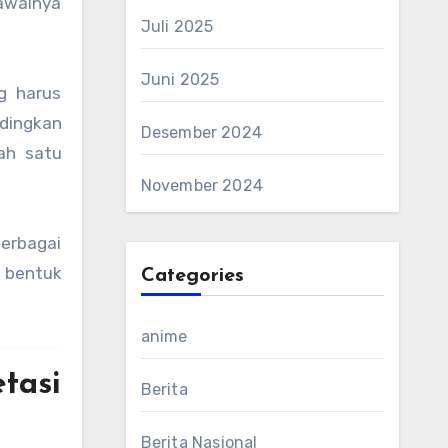
awalnya
Juli 2025
Juni 2025
g harus
dingkan
Desember 2024
ah satu
November 2024
berbagai
 bentuk
Categories
anime
tasi
Berita
Berita Nasional