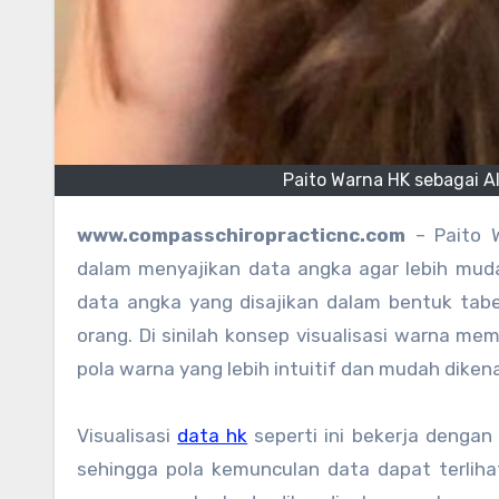
Paito Warna HK sebagai A
www.compasschiropracticnc.com
– Paito W
dalam menyajikan data angka agar lebih muda
data angka yang disajikan dalam bentuk tabel
orang. Di sinilah konsep visualisasi warna m
pola warna yang lebih intuitif dan mudah diken
Visualisasi
data hk
seperti ini bekerja denga
sehingga pola kemunculan data dapat terlihat