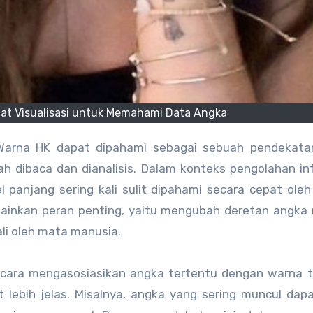
lat Visualisasi untuk Memahami Data Angka
arna HK dapat dipahami sebagai sebuah pendekatan
h dibaca dan dianalisis. Dalam konteks pengolahan in
 panjang sering kali sulit dipahami secara cepat ole
emainkan peran penting, yaitu mengubah deretan angka
ali oleh mata manusia.
n cara mengasosiasikan angka tertentu dengan warna 
 lebih jelas. Misalnya, angka yang sering muncul dapa