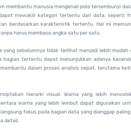
lam membantu manusia mengenali pola tersembunyi dal
apat mewakili kategori tertentu dari data, seperti f
n berdasarkan karakteristik tertentu. Hal ini memun
tanpa harus membaca angka satu per satu.
a yang sebelumnya tidak terlihat menjadi lebih mudah d
a bagian tertentu dapat menunjukkan adanya kecend
t membantu dalam proses analisis cepat, terutama ket
ciptakan hierarki visual. Warna yang lebih mencolo
entara warna yang lebih lembut dapat digunakan unt
langsung fokus pada bagian data yang dianggap paling
 detail.