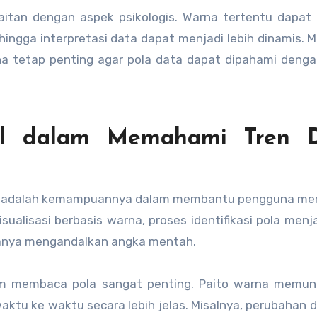
kaitan dengan aspek psikologis. Warna tertentu dapa
hingga interpretasi data dapat menjadi lebih dinamis. 
a tetap penting agar pola data dapat dipahami denga
ual dalam Memahami Tren 
 HK adalah kemampuannya dalam membantu pengguna m
sualisasi berbasis warna, proses identifikasi pola menja
hanya mengandalkan angka mentah.
lam membaca pola sangat penting. Paito warna memun
ktu ke waktu secara lebih jelas. Misalnya, perubahan 