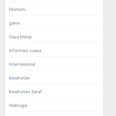
Ekonomi
game
Gaya Hidup
informasi cuaca
Internasional
Kesehatan
Kesehatan Saraf
Olahraga