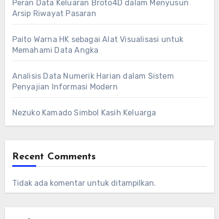
Peran Data Keluaran Broto4D dalam Menyusun
Arsip Riwayat Pasaran
Paito Warna HK sebagai Alat Visualisasi untuk
Memahami Data Angka
Analisis Data Numerik Harian dalam Sistem
Penyajian Informasi Modern
Nezuko Kamado Simbol Kasih Keluarga
Recent Comments
Tidak ada komentar untuk ditampilkan.