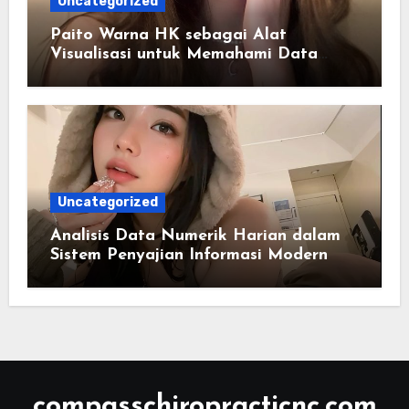
Uncategorized
Paito Warna HK sebagai Alat
Visualisasi untuk Memahami Data
Angka
Uncategorized
Analisis Data Numerik Harian dalam
Sistem Penyajian Informasi Modern
compasschiropracticnc.com