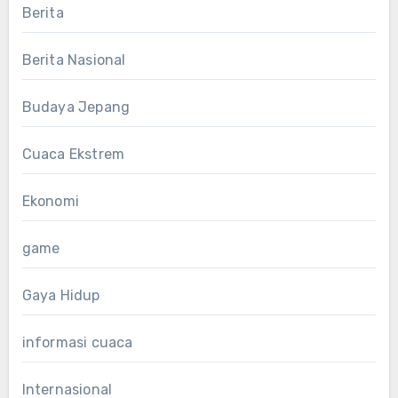
Berita
Berita Nasional
Budaya Jepang
Cuaca Ekstrem
Ekonomi
game
Gaya Hidup
informasi cuaca
Internasional