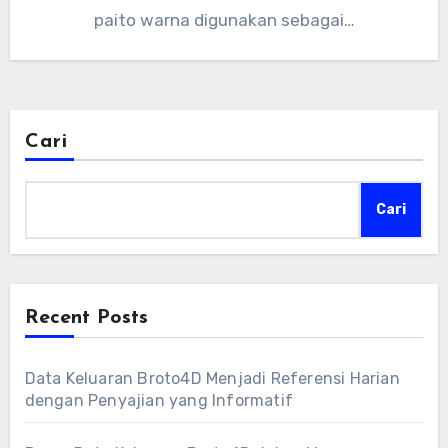
paito warna digunakan sebagai…
Cari
Cari
Recent Posts
Data Keluaran Broto4D Menjadi Referensi Harian
dengan Penyajian yang Informatif