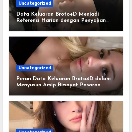
Uncategorized
Data Keluaran Broto4D Menjadi
Referensi Harian dengan Penyajian
yang Informatif
Uncategorized
Peran Data Keluaran Broto4D dalam
Menyusun Arsip Riwayat Pasaran