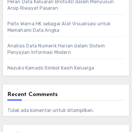
Peran Data Keluaran Broto4D dalam Menyusun
Arsip Riwayat Pasaran
Paito Warna HK sebagai Alat Visualisasi untuk
Memahami Data Angka
Analisis Data Numerik Harian dalam Sistem
Penyajian Informasi Modern
Nezuko Kamado Simbol Kasih Keluarga
Recent Comments
Tidak ada komentar untuk ditampilkan.