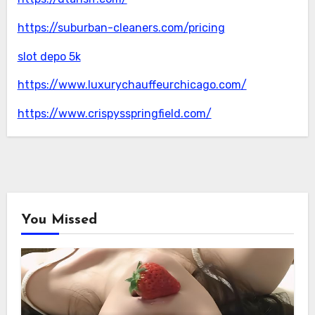
https://suburban-cleaners.com/pricing
slot depo 5k
https://www.luxurychauffeurchicago.com/
https://www.crispysspringfield.com/
You Missed