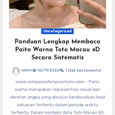
Uncategorized
Panduan Lengkap Membaca
Paito Warna Toto Macau 4D
Secara Sistematis
admin
05/19/2026
Tidak ada komentar
www.compasschiropracticnc.com – Paito
warna merupakan representasi visual dari
deretan angka yang disusun berdasarkan hasil
keluaran tertentu dalam periode waktu
tertentu. Dalam konteks data Toto Macau 4D,