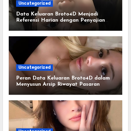
Uncategorized
Data Keluaran Broto4D Menjadi
Referensi Harian dengan Penyajian
yang Informatif
Uncategorized
Peran Data Keluaran Broto4D dalam
Menyusun Arsip Riwayat Pasaran