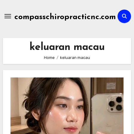
Skip
to
compasschiropracticnc.com
content
keluaran macau
Home
keluaran macau