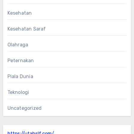
Kesehatan
Kesehatan Saraf
Olahraga
Peternakan
Piala Dunia
Teknologi
Uncategorized
https://utahslf.com/