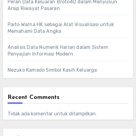
Peran Data Keluaran Broto4D dalam Menyusun
Arsip Riwayat Pasaran
Paito Warna HK sebagai Alat Visualisasi untuk
Memahami Data Angka
Analisis Data Numerik Harian dalam Sistem
Penyajian Informasi Modern
Nezuko Kamado Simbol Kasih Keluarga
Recent Comments
Tidak ada komentar untuk ditampilkan.