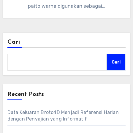
paito warna digunakan sebagai…
Cari
Cari
Recent Posts
Data Keluaran Broto4D Menjadi Referensi Harian
dengan Penyajian yang Informatif