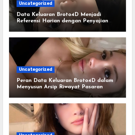
Uncategorized
Data Keluaran Broto4D Menjadi
Referensi Harian dengan Penyajian
yang Informatif
Uncategorized
Peran Data Keluaran Broto4D dalam
Menyusun Arsip Riwayat Pasaran