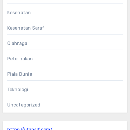
Kesehatan
Kesehatan Saraf
Olahraga
Peternakan
Piala Dunia
Teknologi
Uncategorized
https://utahslf.com/