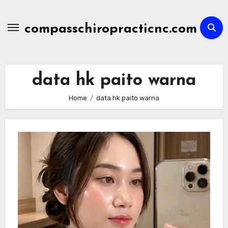
Skip
to
compasschiropracticnc.com
content
data hk paito warna
Home
data hk paito warna